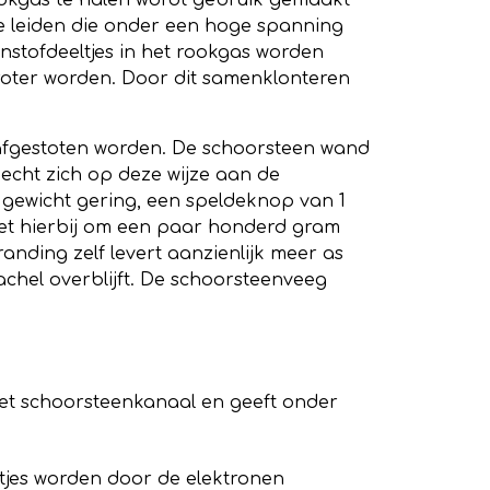
rookgas te halen wordt gebruik gemaakt
 te leiden die onder een hoge spanning
jnstofdeeltjes in het rookgas worden
groter worden. Door dit samenklonteren
e afgestoten worden. De schoorsteen wand
hecht zich op deze wijze aan de
n gewicht gering, een speldeknop van 1
 het hierbij om een paar honderd gram
anding zelf levert aanzienlijk meer as
achel overblijft. De schoorsteenveeg
 het schoorsteenkanaal en geeft onder
ltjes worden door de elektronen