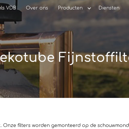
ls VDB
Over ons
Producten
Diensten
ip to main content
Skip to navigat
ekotube Fijnstoffilt
k
.
Onze filters worden gemonteerd op de schouwmond