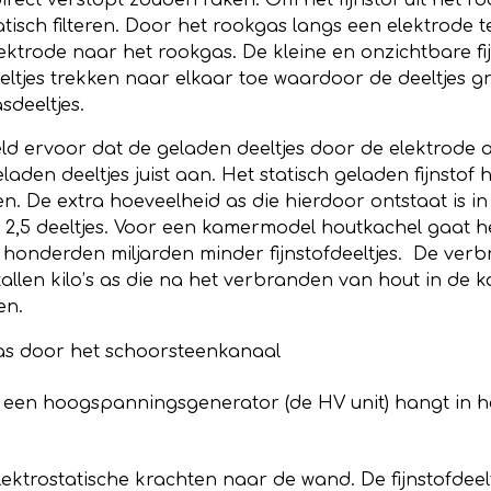
irect verstopt zouden raken. Om het fijnstof uit het 
atisch filteren. Door het rookgas langs een elektrode
ektrode naar het rookgas. De kleine en onzichtbare fi
eltjes trekken naar elkaar toe waardoor de deeltjes 
sdeeltjes
.
veld ervoor dat de geladen deeltjes door de elektrod
aden deeltjes juist aan. Het statisch geladen fijnstof 
n. De extra hoeveelheid as die hierdoor ontstaat is i
PM 2,5 deeltjes. Voor een kamermodel houtkachel gaat
 honderden miljarden minder fijnstofdeeltjes. De verbr
allen kilo’s as die na het verbranden van hout in de k
en
.
kgas door het schoorsteenkanaal
t een hoogspanningsgenerator (de HV unit) hangt in
ektrostatische krachten naar de wand. De fijnstofdee