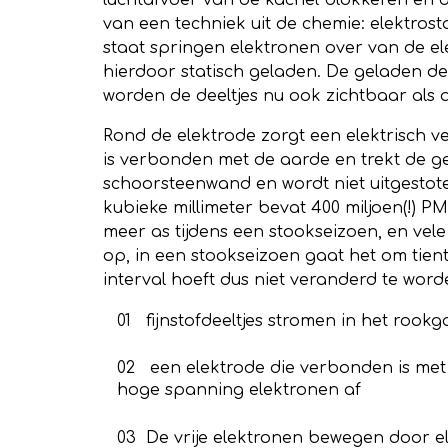
luchtafvoer van de kachel blokkeren en d
van een techniek uit de chemie: elektrost
staat springen elektronen over van de el
hierdoor statisch geladen. De geladen de
worden de deeltjes nu ook zichtbaar als a
Rond de elektrode zorgt een elektrisch 
is verbonden met de aarde en trekt de gel
schoorsteenwand en wordt niet uitgestote
kubieke millimeter bevat 400 miljoen(!) 
meer as tijdens een stookseizoen, en vele
op, in een stookseizoen gaat het om tient
interval hoeft dus niet veranderd te word
01 fijnstofdeeltjes stromen in het roo
02 een elektrode die verbonden is me
hoge spanning elektronen af
03 De vrije elektronen bewegen door el