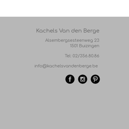
Kachels Van den Berge
Alsembergsesteenweg 23
1501 Buizingen
Tel:
02/356.80.86
info@kachelsvandenberge.be