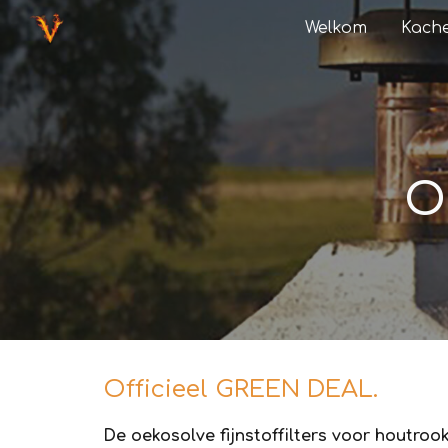
Welkom
Kache
Sk
O
Officieel GREEN DEAL.
De oekosolve fijnstoffilters voor houtroo