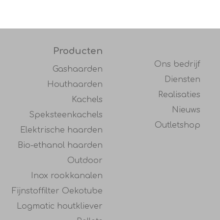
Producten
Ons bedrijf
Gashaarden
Diensten
Houthaarden
Realisaties
Kachels
Nieuws
Speksteenkachels
Outletshop
Elektrische haarden
Bio-ethanol haarden
Outdoor
Inox rookkanalen
Fijnstoffilter Oekotube
Logmatic houtkliever