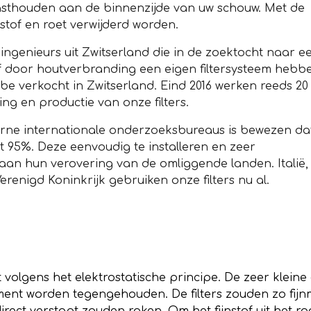
f vasthouden aan de binnenzijde van uw schouw. Met de
jnstof en roet verwijderd worden.
ingenieurs uit Zwitserland die in de zoektocht naar e
of door houtverbranding een eigen filtersysteem hebb
ube verkocht in Zwitserland. Eind 2016 werken reeds 20
ng en productie van onze filters.
terne internationale onderzoeksbureaus is bewezen da
 95%. Deze eenvoudig te installeren en zeer
aan hun verovering van de omliggende landen. Italië,
erenigd Koninkrijk gebruiken onze filters nu al.
olgens het elektrostatische principe. De zeer kleine en
ement worden tegengehouden. De filters zouden zo fijnm